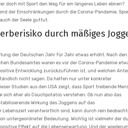
 oder doch mit Sport den Weg für ein längeres Leben ebnen?
hrend der Einschränkungen durch die Corona-Pandemie, Spo
uch der Seele guttut.
erberisiko durch mäßiges Jogg
artung der Deutschen Jahr für Jahr etwas erhöht. Nach den
tischen Bundesamtes waren es vor der Corona-Pandemie etw
ositive Entwicklung zurückzuführen ist, und welchen Antei
ständlich nicht sagen. Da helfen nur unter konkreter
ieser Studien aus den USA zeigt, dass Sport treibende Me
die sich eher als Couchpotatos verstehen. Ob nun also das
stabilisierende Wirkung des Joggens auf das
r Lebenszeit verantwortlich sind, kann durch rein beobach
 von untergeordneter Bedeutung. Wichtig ist vielmehr der d
 positive Effekt auf die Lebenserwartung. Und der wiederum