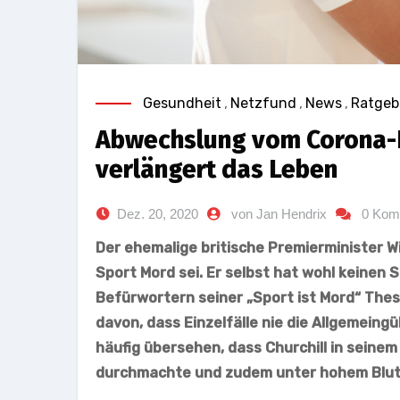
Gesundheit
,
Netzfund
,
News
,
Ratgeb
Abwechslung vom Corona-Ei
verlängert das Leben
Dez. 20, 2020
von Jan Hendrix
0 Kom
Der ehemalige britische Premierminister Wi
Sport Mord sei. Er selbst hat wohl keinen S
Befürwortern seiner „Sport ist Mord“ Thes
davon, dass Einzelfälle nie die Allgemeing
häufig übersehen, dass Churchill in seine
durchmachte und zudem unter hohem Blutd