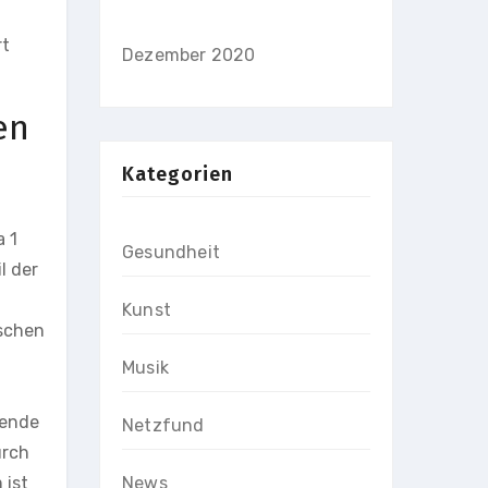
rt
Dezember 2020
en
Kategorien
a 1
Gesundheit
l der
Kunst
nschen
Musik
tende
Netzfund
urch
News
 ist