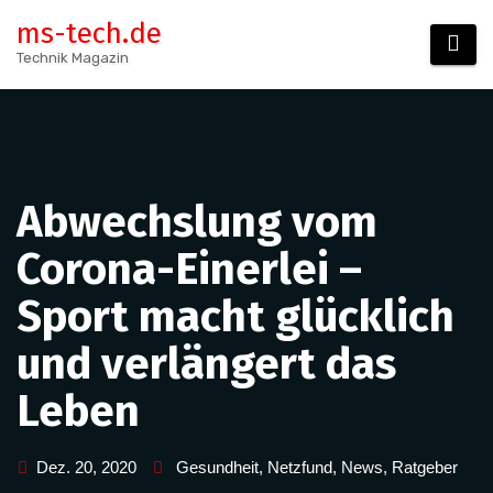
Zum
ms-tech.de
Inhalt
Technik Magazin
springen
Abwechslung vom
Corona-Einerlei –
Sport macht glücklich
und verlängert das
Leben
Dez. 20, 2020
Gesundheit
,
Netzfund
,
News
,
Ratgeber